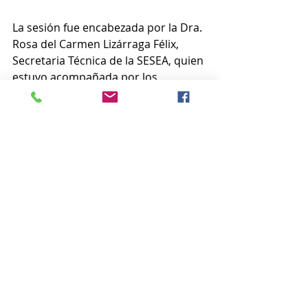
La sesión fue encabezada por la Dra. 
Rosa del Carmen Lizárraga Félix, 
Secretaria Técnica de la SESEA, quien 
estuvo acompañada por los 
integrantes de la Comisión Ejecutiva 
que forman parte del Comité de 
Participación Ciudadana (CPC) de 
Sinaloa: el Dr. César Valenzuela, la 
Lic. Raquel Zapién, Lic. Carlos 
Corrales y el Mtro. Emmanuel 
Espinoza, como invitada estuvo la 
Presidenta del CPC, Lic. Lucia 
Mimiaga.