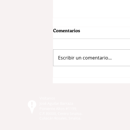
Comentarios
Escribir un comentario...
SINALOA REFUERZA LA
INTERCONEXIÓN CON LA
PLATAFORMA DIGITAL
NACIONAL
Visítanos
ANTICORRUPCIÓN
José Aguilar Barraza
Poniente Altos #1199,
C.P. 80000, Centro Sinaloa.
Culiacán Rosales,
Sinaloa.