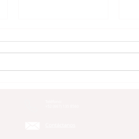
6 MUNICIPIOS DE SINALOA
SOL
SE SUMAN A LA
SIN
IMPLEMENTACIÓN DE LA
CÓD
Teléfono:
POLÍTICA ESTATAL
A LA
+52 (667) 135 8560
ANTICORRUPCIÓN
RES
ADM
Contáctanos