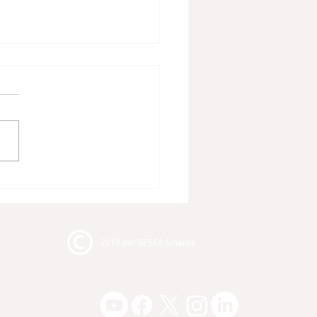
O 7 MUNICIPIOS DE
ALOA CUENTAN CON
IGO DE ÉTICA ACORDE
 LEY DE
2019 por SESEA Sinaloa
PONSABILIDADES
INISTRATIVAS