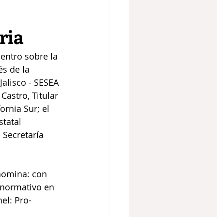
ria
entro sobre la 
s de la 
alisco - SESEA 
Castro, Titular 
ornia Sur; el 
statal 
 Secretaría 
nomina: con 
 normativo en 
el: Pro-