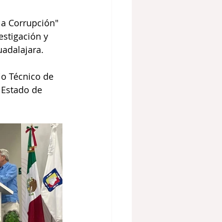
la Corrupción" 
estigación y 
uadalajara.
io Técnico de 
 Estado de 