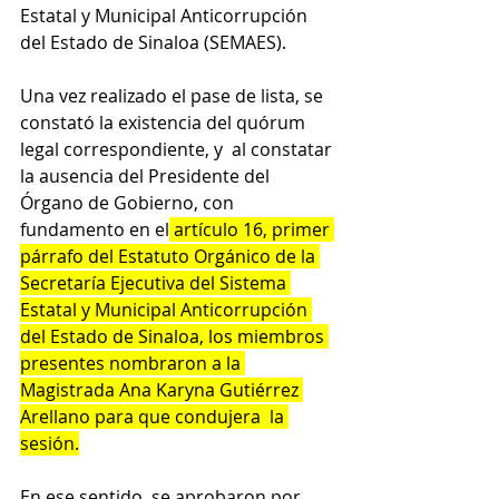
Estatal y Municipal Anticorrupción 
del Estado de Sinaloa (SEMAES).
Una vez realizado el pase de lista, se 
constató la existencia del quórum 
legal correspondiente, y  al constatar 
la ausencia del Presidente del 
Órgano de Gobierno, con 
fundamento en el
 artículo 16, primer 
párrafo del Estatuto Orgánico de la 
Secretaría Ejecutiva del Sistema 
Estatal y Municipal Anticorrupción 
del Estado de Sinaloa, los miembros 
presentes nombraron a la 
Magistrada Ana Karyna Gutiérrez 
Arellano para que condujera  la 
sesión.
En ese sentido, se aprobaron por 